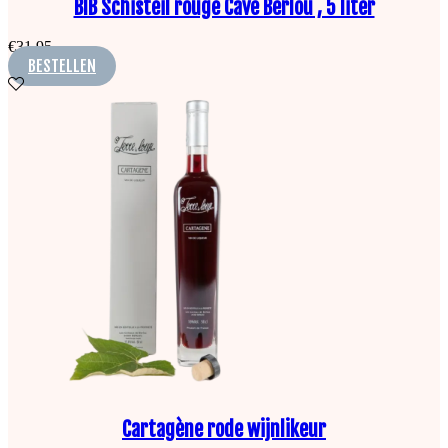
BIB Schisteil rouge Cave Berlou , 5 liter
€
31,95
BESTELLEN
Cartagène rode wijnlikeur