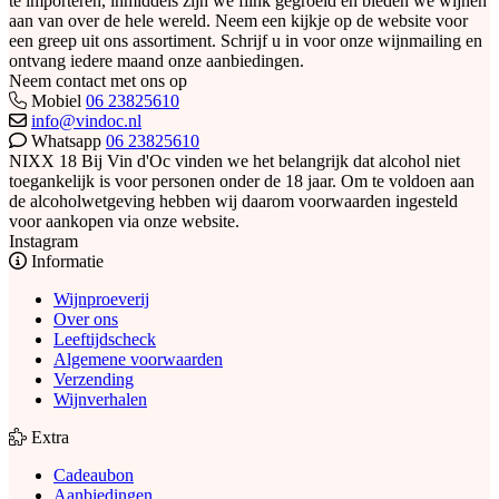
te importeren, inmiddels zijn we flink gegroeid en bieden we wijnen
aan van over de hele wereld. Neem een kijkje op de website voor
een greep uit ons assortiment. Schrijf u in voor onze wijnmailing en
ontvang iedere maand onze aanbiedingen.
Neem contact met ons op
Mobiel
06 23825610
info@vindoc.nl
Whatsapp
06 23825610
NIXX 18
Bij Vin d'Oc vinden we het belangrijk dat alcohol niet
toegankelijk is voor personen onder de 18 jaar. Om te voldoen aan
de alcoholwetgeving hebben wij daarom voorwaarden ingesteld
voor aankopen via onze website.
Instagram
Informatie
Wijnproeverij
Over ons
Leeftijdscheck
Algemene voorwaarden
Verzending
Wijnverhalen
Extra
Cadeaubon
Aanbiedingen