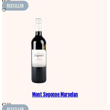
€
6,95
BESTELLEN
Mont Segonne Marselan
€
7,50
BESTELLEN