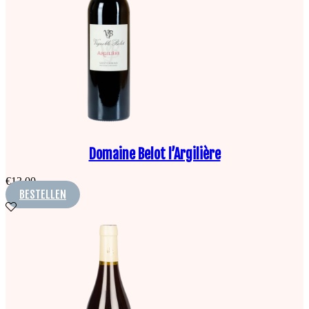
Domaine Belot l’Argilière
€
13,00
BESTELLEN