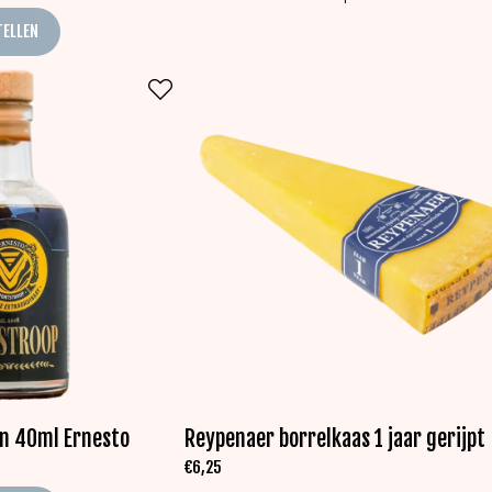
TELLEN
in 40ml Ernesto
Reypenaer borrelkaas 1 jaar gerijpt
€
6,25