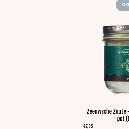
BES
Zeeuwsche Zoute -
pot (
€
7,95