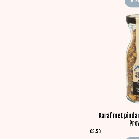
BES
Karaf met pinda
Pro
€
3,50