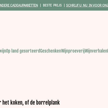
NDERE CADEAUPAKKETTEN
| BESTE PRIJS |
SCHRIJF U NU IN VOOR ON
wijn
Op land gesorteerd
Geschenken
Wijnproeverij
Wijnverhalen
r het koken, of de borrelplank