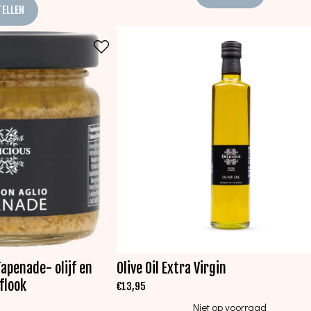
TELLEN
Tapenade- olijf en
Olive Oil Extra Virgin
flook
€
13,95
Niet op voorraad