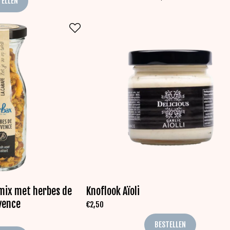
TELLEN
mix met herbes de
Knoflook Aïoli
vence
€
2,50
BESTELLEN