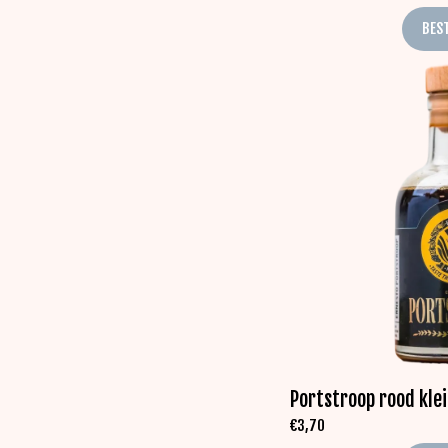
BES
Portstroop rood kle
€
3,70