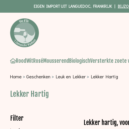
EIGEN IMPORT UIT LANGUEDOC, FRANKRIJK |
BIJZO
Rood
Wit
Rosé
Mousserend
Biologisch
Versterkte zoete 
Home
>
Geschenken
>
Leuk en Lekker
>
Lekker Hartig
Lekker Hartig
Filter
Lekker hartig, voo