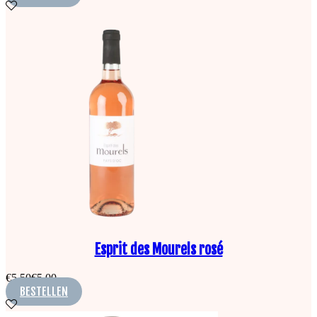
Esprit des Mourels rosé
€
5,50
€
5,00
BESTELLEN