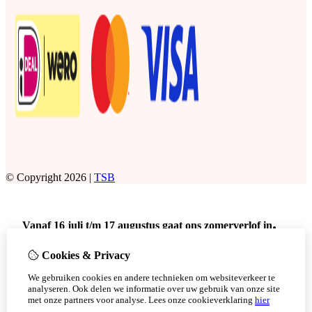
© Copyright 2026 |
TSB
.
Vanaf 16 juli t/m 17 augustus gaat ons zomerverlof in
Dat betekend dat er geen bestellingen meer verstuurd worden
Cookies & Privacy
met DPD.
Er kunnen wel bestellingen afgehaald worden
op afspraak
in
We gebruiken cookies en andere technieken om websiteverkeer te
analyseren. Ook delen we informatie over uw gebruik van onze site
deze periode.
met onze partners voor analyse.
Lees onze cookieverklaring
hier
Doe uw bestelling tijdig om teleurstellingen te voorkomen.