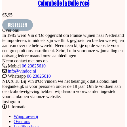
Colombelle la Belle rosé
€
5,95
BESTELLEN
Over ons
In 1985 werd Vin d’Oc opgericht om Franse wijnen naar Nederland
te importeren, inmiddels zijn we flink gegroeid en bieden we wijnen
aan van over de hele wereld. Neem een kijkje op de website voor
een greep uit ons assortiment. Schrijf u in voor onze wijnmailing en
ontvang iedere maand onze aanbiedingen.
Neem contact met ons op
Mobiel
06 23825610
info@vindoc.nl
Whatsapp
06 23825610
NIXX 18
Bij Vin d'Oc vinden we het belangrijk dat alcohol niet
toegankelijk is voor personen onder de 18 jaar. Om te voldoen aan
de alcoholwetgeving hebben wij daarom voorwaarden ingesteld
voor aankopen via onze website.
Instagram
Informatie
Wijnproeverij
Over ons
Leeftijdscheck