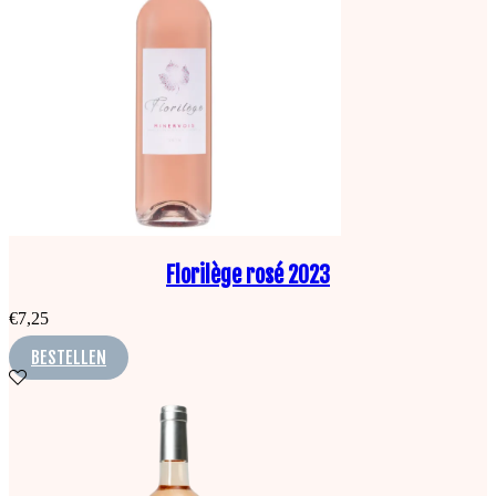
Florilège rosé 2023
€
7,25
BESTELLEN