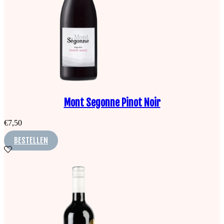
Mont Segonne Pinot Noir
€
7,50
BESTELLEN