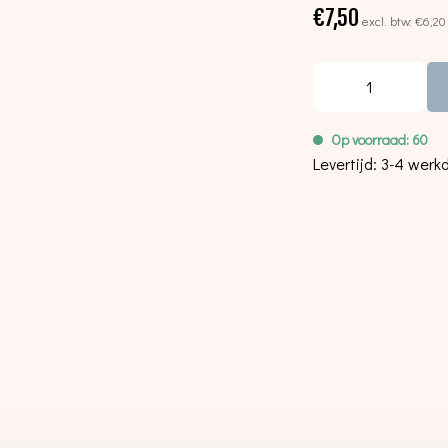
€7,50
excl. btw:
€6,20
Op voorraad: 60
Levertijd: 3-4 wer