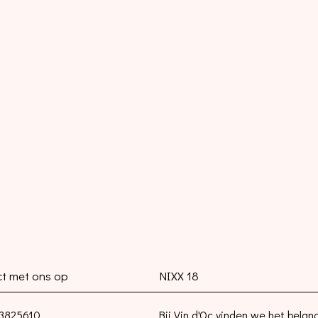
t met ons op
NIXX 18
3825610
Bij Vin d'Oc vinden we het belang