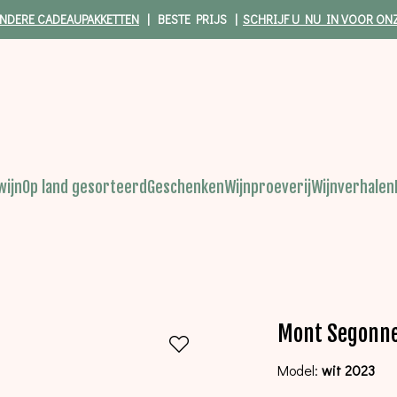
NDERE CADEAUPAKKETTEN
| BESTE PRIJS |
SCHRIJF U NU IN VOOR ON
wijn
Op land gesorteerd
Geschenken
Wijnproeverij
Wijnverhalen
Mont Segonne
Model:
wit 2023