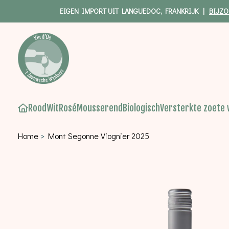
EIGEN IMPORT UIT LANGUEDOC, FRANKRIJK |
BIJZO
Rood
Wit
Rosé
Mousserend
Biologisch
Versterkte zoete 
Home
>
Mont Segonne Viognier 2025