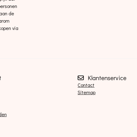
 personen
 aan de
aarom
kopen via
t
Klantenservice
Contact
Sitemap
den