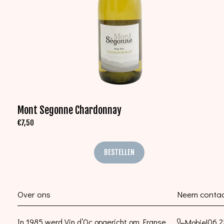
Mont Segonne Chardonnay
€
7,50
BESTELLEN
Over ons
Neem contac
In 1985 werd Vin d’Oc opgericht om Franse
06 2
Mobiel