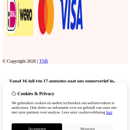
© Copyright 2026 |
TSB
.
Vanaf 16 juli t/m 17 augustus gaat ons zomerverlof in
Dat betekend dat er geen bestellingen meer verstuurd worden
Cookies & Privacy
met DPD.
Er kunnen wel bestellingen afgehaald worden
op afspraak
in
We gebruiken cookies en andere technieken om websiteverkeer te
analyseren. Ook delen we informatie over uw gebruik van onze site
deze periode.
met onze partners voor analyse.
Lees onze cookieverklaring
hier
Doe uw bestelling tijdig om teleurstellingen te voorkomen.
Niet meer tonen
Accepteren
Weigeren