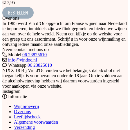
€
17,95
BESTELLEN
Over ons
In 1985 werd Vin d’Oc opgericht om Franse wijnen naar Nederland
te importeren, inmiddels zijn we flink gegroeid en bieden we wijnen
aan van over de hele wereld. Neem een kijkje op de website voor
een greep uit ons assortiment. Schrijf u in voor onze wijnmailing en
ontvang iedere maand onze aanbiedingen.
Neem contact met ons op
Mobiel
06 23825610
info@vindoc.nl
Whatsapp
06 23825610
NIXX 18
Bij Vin d'Oc vinden we het belangrijk dat alcohol niet
toegankelijk is voor personen onder de 18 jaar. Om te voldoen aan
de alcoholwetgeving hebben wij daarom voorwaarden ingesteld
voor aankopen via onze website.
Instagram
Informatie
Wijnproeverij
Over ons
Leeftijdscheck
Algemene voorwaarden
Verzending