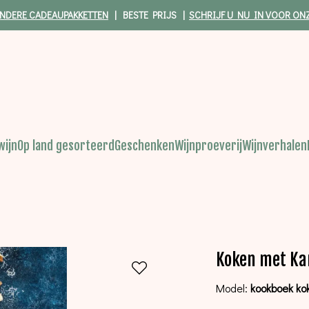
NDERE CADEAUPAKKETTEN
| BESTE PRIJS |
SCHRIJF U NU IN VOOR ON
wijn
Op land gesorteerd
Geschenken
Wijnproeverij
Wijnverhalen
Koken met Ka
Model:
kookboek ko