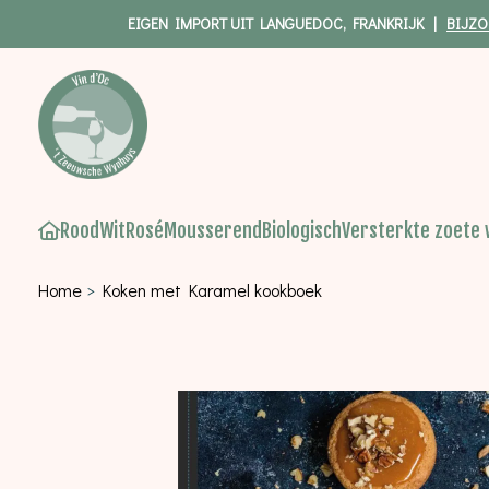
EIGEN IMPORT UIT LANGUEDOC, FRANKRIJK |
BIJZO
Rood
Wit
Rosé
Mousserend
Biologisch
Versterkte zoete 
Home
>
Koken met Karamel kookboek