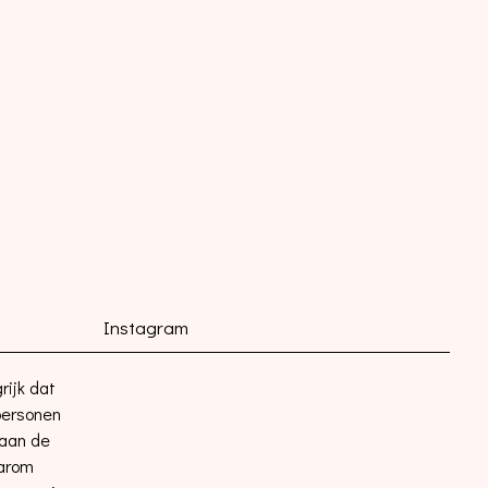
Instagram
rijk dat
 personen
 aan de
aarom