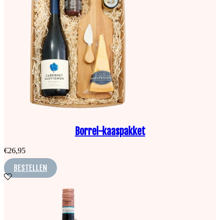
Borrel-kaaspakket
€
26,95
BESTELLEN