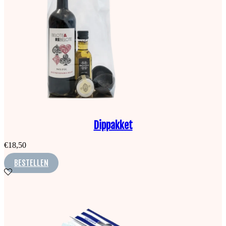
Dippakket
€
18,50
BESTELLEN