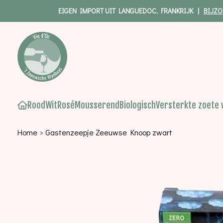
EIGEN IMPORT UIT LANGUEDOC, FRANKRIJK |
BIJZO
Rood
Wit
Rosé
Mousserend
Biologisch
Versterkte zoete 
Home
>
Gastenzeepje Zeeuwse Knoop zwart