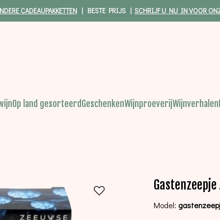
NDERE CADEAUPAKKETTEN
| BESTE PRIJS |
SCHRIJF U NU IN VOOR ON
wijn
Op land gesorteerd
Geschenken
Wijnproeverij
Wijnverhalen
Gastenzeepje
Model:
gastenzeep