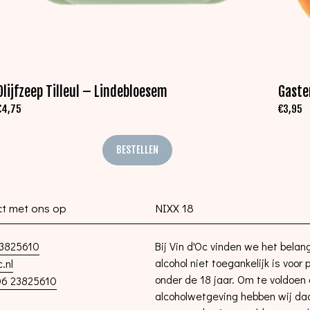
Olijfzeep Tilleul – Lindebloesem
Gaste
€
4,75
€
3,95
BESTELLEN
t met ons op
NIXX 18
3825610
Bij Vin d'Oc vinden we het belang
alcohol niet toegankelijk is voor
.nl
onder de 18 jaar. Om te voldoen
6 23825610
alcoholwetgeving hebben wij d