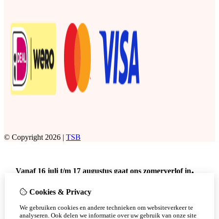
© Copyright 2026 |
TSB
.
Vanaf 16 juli t/m 17 augustus gaat ons zomerverlof in
Dat betekend dat er geen bestellingen meer verstuurd worden
Cookies & Privacy
met DPD.
We gebruiken cookies en andere technieken om websiteverkeer te
Er kunnen wel bestellingen afgehaald worden
op afspraak
in
analyseren. Ook delen we informatie over uw gebruik van onze site
deze periode.