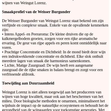
wijnen van Weingut Lorenz.
Smaakprofiel van de Weisser Burgunder
De Weisser Burgunder van Weingut Lorenz staat bekend om zijn
verfijnde en complexe smaak. Enkele van de opvallende kenmerken
zijn:
• Intens Appel- en Peeraroma: De kleine druiven die op de
kalkmergelbodem groeien, zorgen voor een rijke aromatische
ervaring. De geur van rijpe appels en peren komt onmiddellijk naar
voren.
• Prachtige Concentratie en Dichtheid: In de mond biedt deze wijn
een indrukwekkende concentratie en dichtheid. Elke slok onthult
meerdere lagen van smaak die harmonieus samenkomen.
• Lichte, Matige Zuurgraad: De wijn heeft een aangename
zuurgraad die de rijke smaken in balans brengt en zorgt voor een
verfrissende afdronk.
Toewijding aan Duurzaamheid
Weingut Lorenz is niet alleen toegewijd aan het produceren van
wijnen van hoge kwaliteit, maar ook aan het beschermen van het
milieu. Door biologische methoden te omarmen, minimaliseert het
wijnhuis de impact op de natuurlijke ecosystemen en behoudt het de
gezondheid van de wijngaarden voor toekomstige generaties. Met